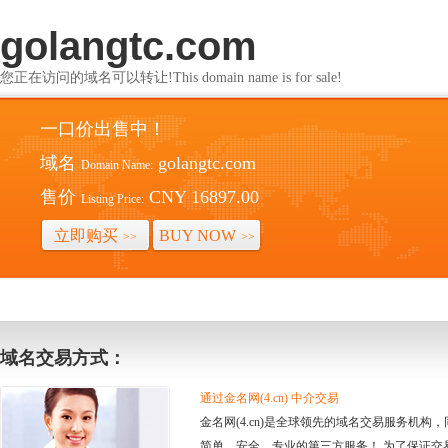
golangtc.com
您正在访问的域名可以转让!This domain name is for sale!
一口价出售中！
域名
golangtc.com
Domain Name:
售价
CNY 16897.00
Listing Price:
立即购买
BUY NOW
>>
>>
域名交易方式：
通过金名网(4.cn) 中介交易
金名网(4.cn)是全球领先的域名交易服务机
简单、安全、专业的第三方服务！ 为了保证交