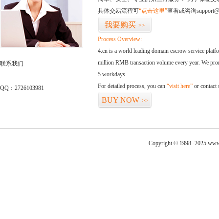
具体交易流程可
“点击这里”
查看或咨询support@
我要购买
>>
Process Overview:
4.cn is a world leading domain escrow service plat
million RMB transaction volume every year. We promi
联系我们
5 workdays.
For detailed process, you can
“visit here”
or contact
QQ：2726103981
BUY NOW
>>
Copyright © 1998 -2025 www.